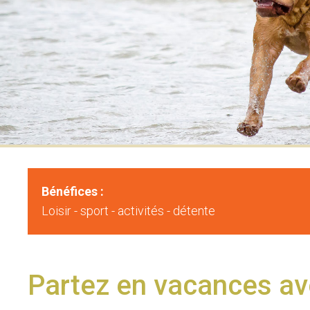
Bénéfices :
Loisir - sport - activités - détente
Partez en vacances av