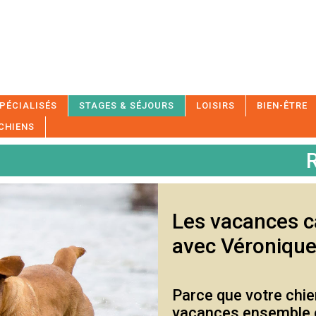
PÉCIALISÉS
STAGES & SÉJOURS
LOISIRS
BIEN-ÊTRE
 CHIENS
R
Les vacances ca
avec Véronique
Parce que votre chie
vacances ensemble e