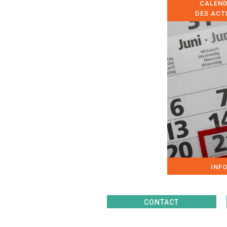
CALEND
DES ACT
INF
CONTACT