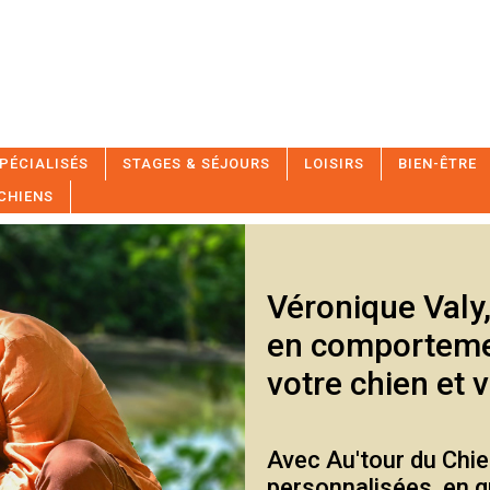
PÉCIALISÉS
STAGES & SÉJOURS
LOISIRS
BIEN-ÊTRE
 CHIENS
Véronique Valy,
en comporteme
votre chien et 
Avec Au'tour du Chie
personnalisées, en g