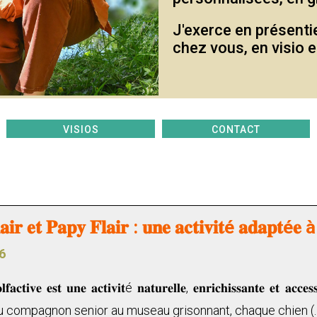
J'exerce en présenti
chez vous, en visio e
VISIOS
CONTACT
𝐚𝐢𝐫 𝐞𝐭 𝐏𝐚𝐩𝐲 𝐅𝐥𝐚𝐢𝐫 : 𝐮𝐧𝐞 𝐚𝐜𝐭𝐢𝐯𝐢𝐭é 𝐚𝐝𝐚𝐩𝐭é𝐞 à 
6
 𝐨𝐥𝐟𝐚𝐜𝐭𝐢𝐯𝐞 𝐞𝐬𝐭 𝐮𝐧𝐞 𝐚𝐜𝐭𝐢𝐯𝐢𝐭é 𝐧𝐚𝐭𝐮𝐫𝐞𝐥𝐥𝐞, 𝐞𝐧𝐫𝐢𝐜𝐡𝐢𝐬𝐬𝐚𝐧𝐭𝐞 
u compagnon senior au museau grisonnant, chaque chien (..