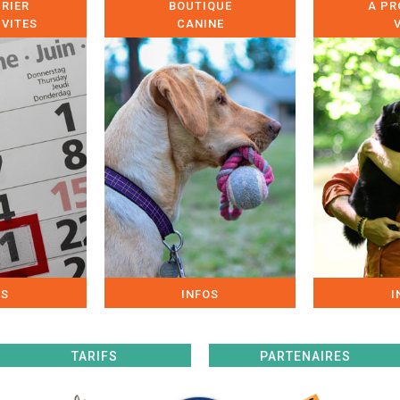
RIER
BOUTIQUE
A PR
IVITES
CANINE
OS
INFOS
I
TARIFS
PARTENAIRES