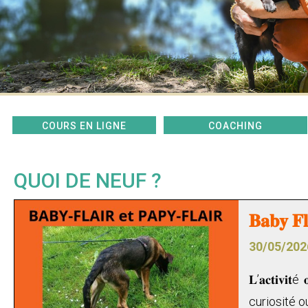
COURS EN LIGNE
COACHING
QUOI DE NEUF ?
𝐁𝐚𝐛𝐲 𝐅𝐥
30/05/202
𝐋’𝐚𝐜𝐭𝐢𝐯𝐢𝐭é
curiosité o