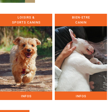
LOISIRS &
BIEN-ETRE
SPORTS CANINS
CANIN
INFOS
INFOS