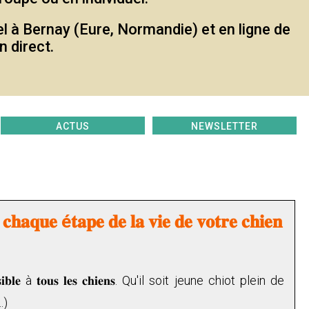
el à Bernay (Eure, Normandie) et en ligne de
n direct.
ACTUS
NEWSLETTER
𝐜𝐡𝐚𝐪𝐮𝐞 é𝐭𝐚𝐩𝐞 𝐝𝐞 𝐥𝐚 𝐯𝐢𝐞 𝐝𝐞 𝐯𝐨𝐭𝐫𝐞 𝐜𝐡𝐢𝐞𝐧
𝐞𝐭 𝐚𝐜𝐜𝐞𝐬𝐬𝐢𝐛𝐥𝐞 à 𝐭𝐨𝐮𝐬 𝐥𝐞𝐬 𝐜𝐡𝐢𝐞𝐧𝐬. Qu'il soit jeune chiot plein de
.)