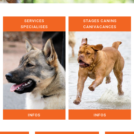
SERVICES
STAGES CANINS
SPECIALISES
CANIVACANCES
INFOS
INFOS